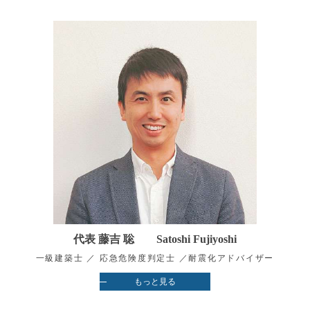
代表 藤吉 聡 Satoshi Fujiyoshi
一級建築士 ／ 応急危険度判定士 ／耐震化アドバイザー
もっと見る